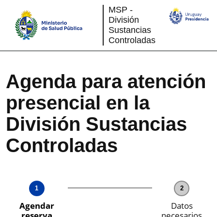
Saltar
MSP -
al
contenido
División
Sustancias
Controladas
Agenda para atención
presencial en la
División Sustancias
Controladas
1
2
Agendar
Datos
reserva
necesarios